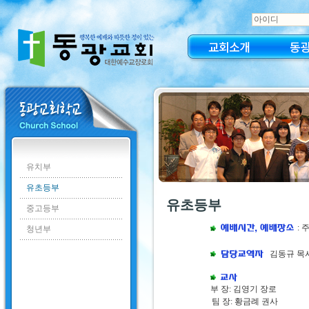
교회소개
동
유치부
유초등부
유초등부
중고등부
: 
청년부
김동규 목
부 장: 김영기 장로
팀 장: 황금례 권사