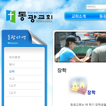
교회소개
동
제자훈련
봉사
장학
장학
선교
1교구
2교구
동광교회는 매 학기 장학생을