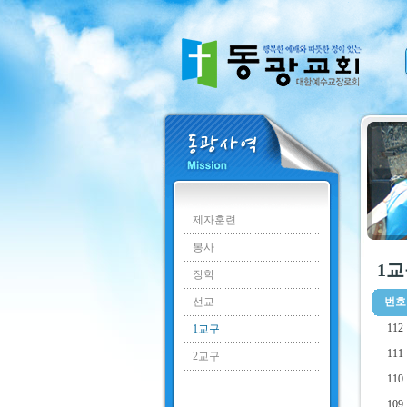
제자훈련
봉사
1교
장학
선교
번호
112
1교구
111
2교구
110
109