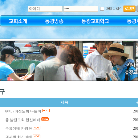
교회소개
동광방송
동광교회학교
동광
구
제목
6여, 7여전도회 나들이
20
총 남전도회 헌신예배
20
수요예배 찬양단
20
권사회 헌신예배
20