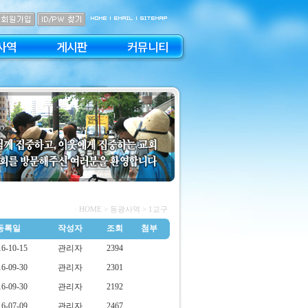
사역
게시판
커뮤니티
· HOME
> 동광사역 > 1교구
등록일
작성자
조회
첨부
16-10-15
관리자
2394
16-09-30
관리자
2301
16-09-30
관리자
2192
16-07-09
관리자
2467