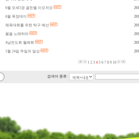
6월 모세5경 골든벨 이모저모
20
6월 목장데이
20
체육대회를 위한 탁구 예선
20
봄을 노래하라
20
4남전도회 월례회
20
1월 24일 주일의 일상
20
1
2
3
4
5
6
7
8
9
10
검색어 종류 :