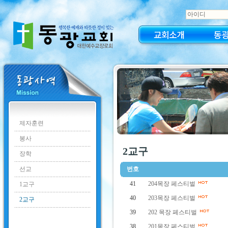
교회소개
동
제자훈련
봉사
2교구
장학
선교
번호
41
204목장 페스티벌
1교구
40
203목장 페스티벌
2교구
39
202 목장 페스티벌
38
201목장 페스티벌