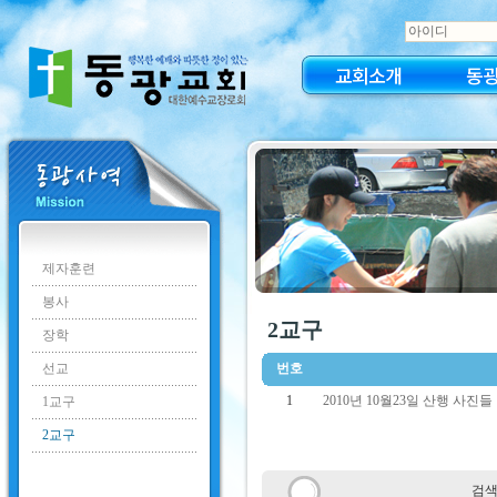
교회소개
동
제자훈련
봉사
2교구
장학
선교
번호
1
2010년 10월23일 산행 사진들 
1교구
2교구
검색