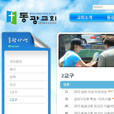
교회소개
동
제자훈련
봉사
2교구
장학
선교
번호
51
2013 성탄 이브 이모저모
1교구
50
금요기도회 특송 - 9,10,11월
2교구
49
2013 동광교회 전교인 가을여행
48
2013 동광교회 전교인 가을여행