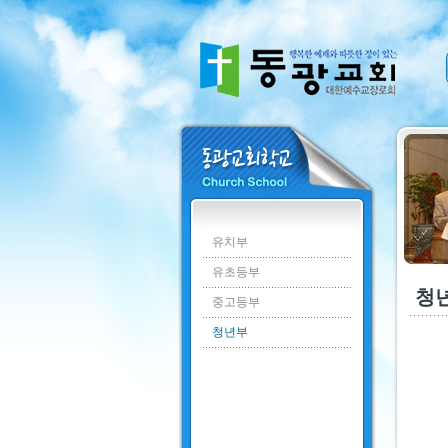
유치부
유초등부
청
중고등부
청년부