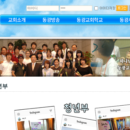
교회소개
동광방송
동광교회학교
동광
년부