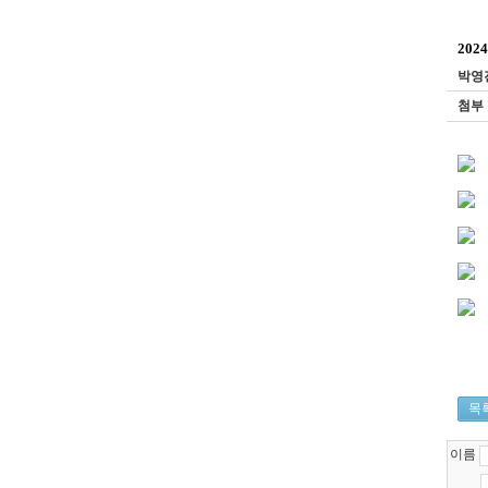
202
박영
첨부
목
이름