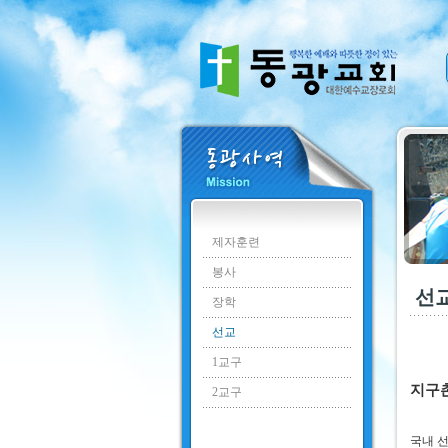
제자훈련
봉사
선
장학
선교
1교구
지구
2교구
국내 선