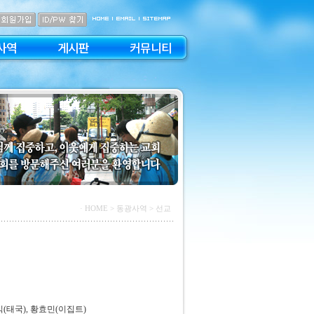
사역
게시판
커뮤니티
· HOME
> 동광사역 > 선교
식(태국), 황효민(이집트)