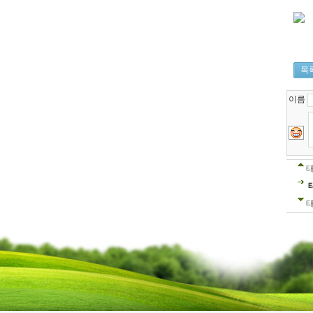
목
이름
태