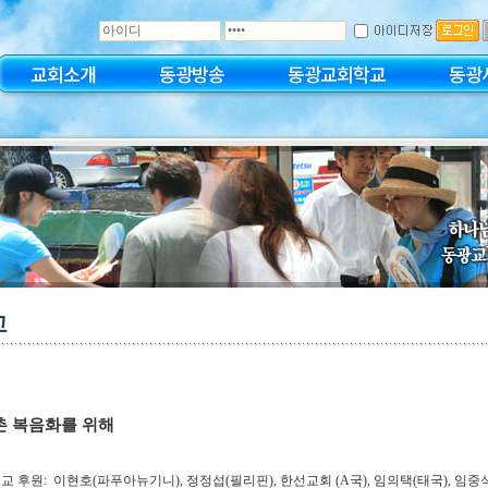
교회소개
동광방송
동광교회학교
동광
교
촌 복음화를 위해
교 후원: 이현호(파푸아뉴기니), 정정섭(필리핀), 한선교회 (A국), 임의택(태국), 임중