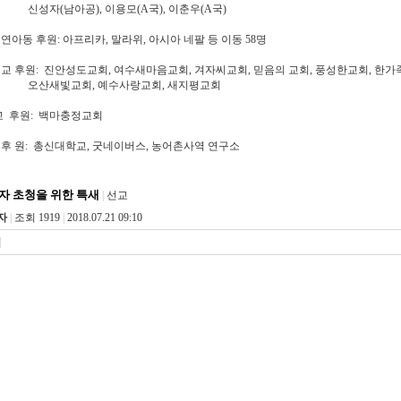
(남아공), 이용모(A국), 이춘우(A국)
연아동 후원: 아프리카, 말라위, 아시아 네팔 등 이동 58명
교 후원: 진안성도교회, 여수새마음교회, 겨자씨교회, 믿음의 교회, 풍성한교회, 한가
새빛교회, 예수사랑교회, 새지평교회
교 후원: 백마충정교회
 후 원: 총신대학교, 굿네이버스, 농어촌사역 연구소
자 초청을 위한 특새
|
선교
자
|
조회 1919
|
2018.07.21 09:10
|