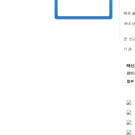
신성자
해외 결
국내 선
오산
군 선
기 관
태신
관리
첨부