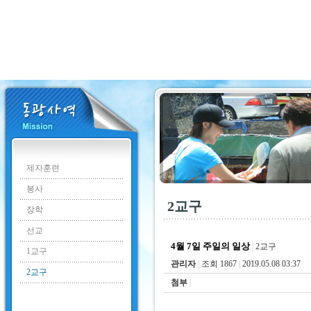
제자훈련
봉사
2교구
장학
선교
4월 7일 주일의 일상
|
2교구
1교구
관리자
|
조회 1867
|
2019.05.08 03:37
2교구
첨부
|