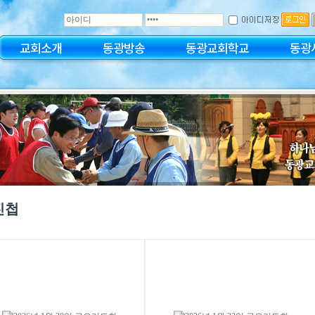
교회소개
동광방송
동광교회학교
동광
진첩