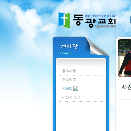
공지사항
주보광고
사
사진첩
새신자 소개