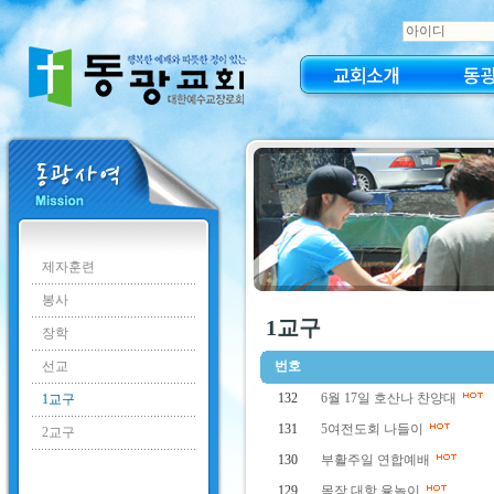
교회소개
동
제자훈련
봉사
1교구
장학
선교
번호
132
6월 17일 호산나 찬양대
1교구
131
5여전도회 나들이
2교구
130
부활주일 연합예배
129
목장 대항 윷놀이